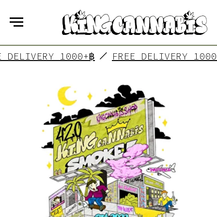
FREE DELIVERY 1000+฿
FREE DELIVERY
KING CANNABIS
is a group of friends who have
made their dreams come true! In