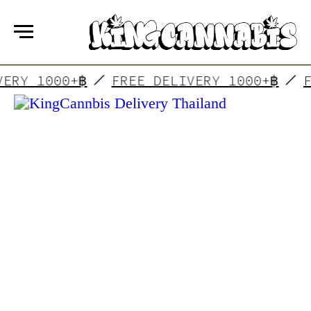
EE DELIVERY 1000+฿
FREE DELIVERY 10
KING CANNABIS
¡Es un grupo de amigos que han hecho
realidad sus sueños! En nuestras
tiendas encontrarás un ambiente cómodo