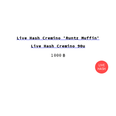
Live Hash Cremino 'Runtz Muffin'
Live Hash Cremino 90u
1 000
฿
LIVE
HASH