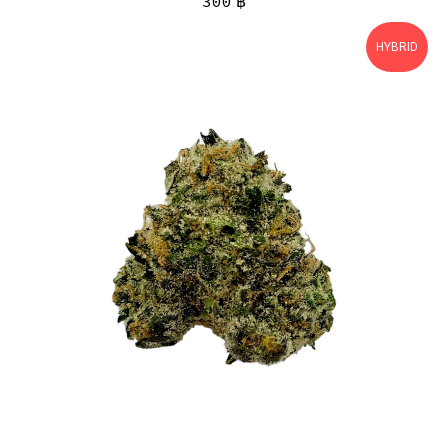
300
฿
HYBRID